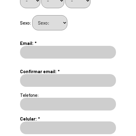
Sexo:
Email: *
Confirmar email: *
Telefone:
Celular: *